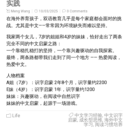
实践
Meng Wang
10/03/2025
0 Comments
在海外养育孩子，双语教育几乎是每个家庭都会面对的挑
战。尤其是中文——常常因为环境缺失而难以坚持。
我家两个女儿，7岁的姐姐和4岁的妹妹，恰好走出了两条
完全不同的中文启蒙之路：
一个靠稳扎稳打的坚持，一个靠兴趣驱动的自我探索。
最终，两条路都带我们走到了同一个地方 —— 热爱阅读，
热爱中文。
人物档案
A姐（7岁）：识字启蒙 2年8个月，识字量约2200
E妹（4岁）：识字启蒙 1年，识字量约1200
妹妹：兴趣驱动，在阅读中自然识字
妹妹的中文启蒙，起源于一场游戏。
中文学习经验
,
中文识字
Life
启蒙
,
成长型思维
,
海外中文
学习
,
阅读习惯培养