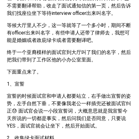
不需要翻译帮助，收走了面试通知信的第一页，然后告诉
我们找座位坐下等待interview officer出来叫名字。
等候大厅里人不少，这一等就等了一个多小时，期间不断
有officer出来叫名字，有些申请人还带了律师去，我想可
能是婚姻或者政庇绿卡或者需要翻译吧。
终于一个亚裔模样的面试官到大厅叫了我们的名字，然后
把我们带到了工作区他的小办公室里面。
下面重点来了。
1、宣誓
宣誓的时候面试官和申请人都要站立，右手做出宣誓的姿
势，左手自然下垂，不要像我老公一样插兜还被面试官纠
正😓 面试官会说一小段宣誓词，大概意思就是我宣誓今
天所说的一切都是事实，然后问我们是否同意，只要说
YES，面试官就会让坐下，然后开始面试。
2、收集绿卡面试材料