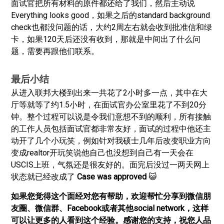
面试官把所有材料的原件都还给了我们，然后主动说
Everything looks good，如果之后的standard background
check也都没问题的话，大约2周左右就会收到批准信和绿
卡，如果120天后还没有收到，那就是中间出了什么问
题，需要再跟他们联系。
最后小结
从进入联邦大楼到出来一共花了2小时多一点，其中在大
厅等就等了约1.5小时，在面试官办公室里花了不到20分
钟。整个过程可以说是令我们意想不到的顺利，所有接触
的工作人员包括面试官都非常友好，面试的过程中他还主
动开了几个小玩笑，例如针对我硕士几年后改变职业方向
变成realtor开玩笑说他自己也没想到自己有一天会在
USCIS上班，气氛还是很友好的。面完后没过一两天网上
状态就已经改成了
Case was approved
😺
如果您觉得这个面经对您有帮助，欢迎帮忙分享到微信朋
友圈、微信群、Facebook或者其他social network，这样
可以让更多的人看到这个经验。感谢您的支持，祝您人品