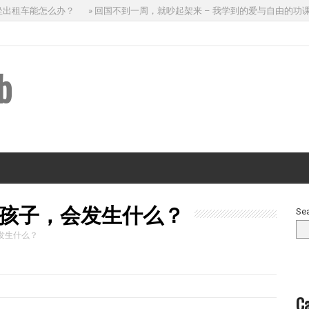
租车能怎么办？
» 回国不到一周，就吵起架来 – 我学到的爱与自由的功课
b
孩子，会发生什么？
Se
发生什么？
Ca