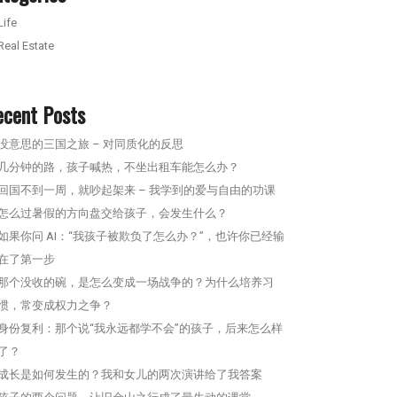
Life
Real Estate
ecent Posts
没意思的三国之旅 – 对同质化的反思
几分钟的路，孩子喊热，不坐出租车能怎么办？
回国不到一周，就吵起架来 – 我学到的爱与自由的功课
怎么过暑假的方向盘交给孩子，会发生什么？
如果你问 AI：“我孩子被欺负了怎么办？”，也许你已经输
在了第一步
那个没收的碗，是怎么变成一场战争的？为什么培养习
惯，常变成权力之争？
身份复利：那个说“我永远都学不会”的孩子，后来怎么样
了？
成长是如何发生的？我和女儿的两次演讲给了我答案