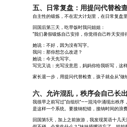
五、日常复盘：用提问代替检
自主性的锻炼，不在宏大计划里，在日常复盘
回国后第三天，吃早饭时我问姐姐：
“我们暑假锻炼自己安排，你觉得自己昨天安排
她说：不好，因为没有写字。
我问：那你想怎么改进？
她说：今天先写字。
写完又说：光写没意思，妈妈你给我听写，这
家长退一步，用提问代替检查，孩子就会从“做
六、允许混乱，秩序会自己长
我很早之前写过“自组织”——混沌中涌现出秩
是这样一个系统。要接纳犯错，接纳时间的浪
回国第5天，加上之前旅游，我发现英语十几天
假不碰，会发生什么？”妹妹插嘴说忘了，姐姐