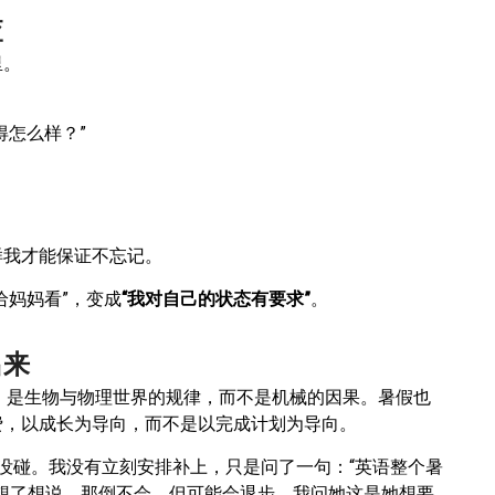
查
里。
得怎么样？”
样我才能保证不忘记。
给妈妈看”，变成
“我对自己的状态有要求”
。
出来
序，是生物与物理世界的规律，而不是机械的因果。暑假也
费，以成长为导向，而不是以完成计划为导向。
没碰。我没有立刻安排补上，只是问了一句：“英语整个暑
想了想说，那倒不会，但可能会退步。我问她这是她想要