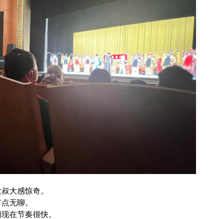
大叔大感惊奇。
有点无聊。
们现在节奏很快。