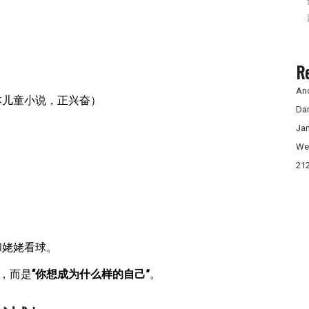
R
An
本儿童小说，正兴奋）
Da
Ja
We
21
和姥姥看球。
”，而是
“你想成为什么样的自己”
。