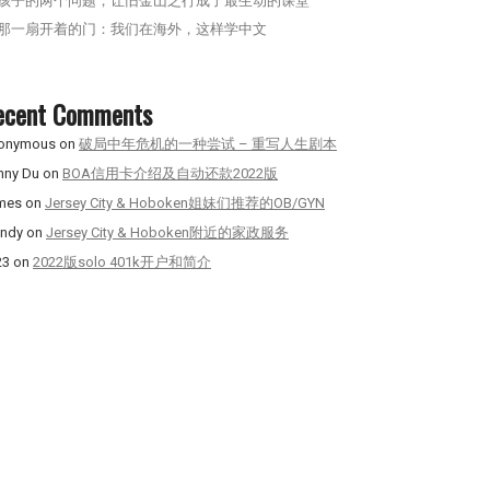
孩子的两个问题，让旧金山之行成了最生动的课堂
那一扇开着的门：我们在海外，这样学中文
ecent Comments
onymous
on
破局中年危机的一种尝试 – 重写人生剧本
nny Du
on
BOA信用卡介绍及自动还款2022版
mes
on
Jersey City & Hoboken姐妹们推荐的OB/GYN
ndy
on
Jersey City & Hoboken附近的家政服务
23
on
2022版solo 401k开户和简介