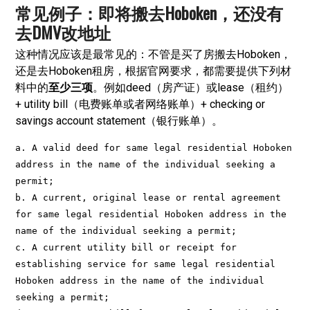
常见例子：即将搬去Hoboken，还没有
去DMV改地址
这种情况应该是最常见的：不管是买了房搬去Hoboken，
还是去Hoboken租房，根据官网要求，都需要提供下列材
料中的
至少三项
。例如deed（房产证）或lease（租约）
+ utility bill（电费账单或者网络账单）+ checking or
savings account statement（银行账单）。
a. A valid deed for same legal residential Hoboken 
address in the name of the individual seeking a 
permit;

b. A current, original lease or rental agreement 
for same legal residential Hoboken address in the 
name of the individual seeking a permit;

c. A current utility bill or receipt for 
establishing service for same legal residential 
Hoboken address in the name of the individual 
seeking a permit;
