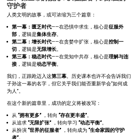
守护者
人类文明的故事，或可浓缩为三个篇章：
第一幕：匮乏时代
——在恐惧中求生，核心是
征服外
部
，逻辑是
集体生存
。
第二幕：增长时代
——在贪婪中扩张，核心是
控制一
切
，逻辑是
无限增长
。
第三幕：稳态时代
——在觉知中共存，核心是
理解与连
接
，逻辑是
动态平衡
。
我们，正踉跄迈入这
第三幕
。历史课本也许不会告诉我们
子孙这一幕的名字，但它关乎我们能否重新学会“如何成
为人”。
在这个新的篇章里，成功的定义将被改写：
从
“拥有更多”
，转向
“存在更丰盛”
。
从追求
“无限扩张”
，转向学习
“动态平衡”
。
从扮演
“世界的征服者”
，转向成为
“生命家园的守护
者”
。