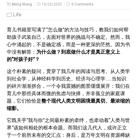
Meng Wang
10/25/2025
0 Comments
Life
育儿书籍里写满了“怎么做”的方法与技巧，教我们如何帮
助孩子武装自己，去面对世界的挑战与不确定。然而，我
心中涌起的，不是确定感，而是一种更深的茫然。因为书
中没有解答：
为什么做？到底做什么才是真正意义上
的“对孩子好”？
这个朴素的疑问，贯穿了我几年的阅读与思考。从人类学
到社会学，从神经科学到历史、经济与心理学……当知识
的碎片渐渐拼合，一个令我震撼的图景缓缓展开：我们在
育儿中那些具体而微的焦虑与抉择，并非孤立的家庭课
题，它们恰恰是
整个现代人类文明困境最真切、最浓缩的
缩影。
它既关乎“我与你”之间最朴素的牵绊，也牵动着“人类与世
界”该如何相处的根本命题。而我们这几代人，或许正立
于一个前所未有的交汇点：身后，是万年文明在资源稀缺