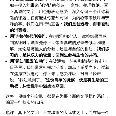
如去投入能带来
“心流”
的创造——烹饪、整理收纳、写
下真诚的文字、用色彩表达感受、深入钻研一个让你着
迷的课题，任何能让你忘却时间、为内心带来秩序与宁
静的事。我们在用行动宣告：
我们是创造者，而非被动
的消费者。
用“连接”替代“控制”
：在想要说服他人、掌控结果而感
到紧绷时，试着先停下，带着真诚的好奇去倾听和理
解。无论是与他人的分歧，还是与自然的相处，
我们练
习的，是从权力的较量，回到生命与生命的共鸣。
用“觉知”回应“自动”
：在被通知、任务和情绪推着走的
日子里，我们常常机械地活着，却忘了感受当下。试着
在焦虑或疲惫时，停下来，感受呼吸，对自己轻声
说：“我注意到了。”
这份简单的觉察，便是将生活的主
动权，从惯性手中温柔地夺回。
这每一项微小的实践，都是在为那个新的文明操作系统，
编写一行坚实的代码。
也许，真正的文明，不在城市的天际线之上，而在每一个