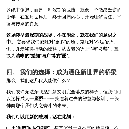
这绝非倒退，而是一种深刻的成熟。就像一个激昂叛逆的
少年，在遍历世界后，终于回归内心，开始理解责任、平
衡与传承的真意。
这场转型最深刻的战场，不在他处，就在我们的意识之
中。
它要求我们戒除对“更多”的瘾，克服对“不足”的恐
惧，并最终将行动的燃料，从古老的“恐惧”与“贪婪”，置
换为
清晰的“觉知”与广博的“爱”
。
四、 我们的选择：成为通往新世界的桥梁
那么，我们这几代人能做什么？
我们或许无法亲眼见到新文明完全落成的样子，但我们可
以选择成为
一座桥
——一头连着过去的智慧与教训，一头
伸向那个我们为之奋斗的未来。
我们可以用新的准则，活在此刻：
用“创造”回应“消费”
：与其沉迷于刷不完的信息流，不