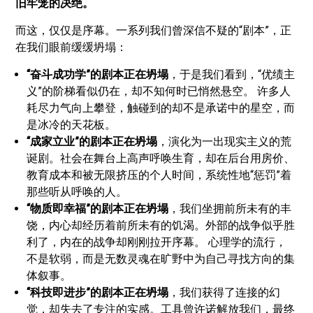
旧牢笼的决绝。
而这，仅仅是序幕。一系列我们曾深信不疑的“剧本”，正
在我们眼前缓缓坍塌：
“奋斗成功学”的剧本正在坍塌
，于是我们看到，“优绩主
义”的阶梯看似仍在，却不知何时已悄然悬空。 许多人
耗尽力气向上攀登，触碰到的却不是承诺中的星空，而
是冰冷的天花板。
“成家立业”的剧本
正在坍塌
，演化为一出现实主义的荒
诞剧。社会在舞台上高声呼唤生育，却在后台用房价、
教育成本和被无限挤压的个人时间，系统性地“惩罚”着
那些听从呼唤的人。
“物质即幸福”的剧本正在坍塌
，我们坐拥前所未有的丰
饶，内心却经历着前所未有的饥渴。外部的战争似乎胜
利了，内在的战争却刚刚拉开序幕。 心理学的流行，
不是软弱，而是无数灵魂在旷野中为自己寻找方向的集
体叙事。
“科技即进步”的剧本正在坍塌
，我们获得了连接的幻
觉，却失去了专注的实感。工具曾许诺解放我们，最终