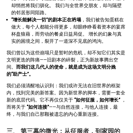
却悄然将我们驯化。 我们与全世界交朋友，却与隔壁
的邻居形同陌路。
“增长能解决一切”的剧本正在坍塌
，我们被告知蛋糕在
做大，每个人都能分得更多，却眼睁睁看着资本的宴席
杯盘狼藉，而劳动的餐桌日益局促。 增长的幻象与真
实的困境之间，裂开了一道深不见底的鸿沟。
我们曾以为这些崩塌只是暂时的危机，却不知它们其实是
文明更迭的阵痛——旧剧本的碎裂，正为新故事腾出空
间。
而我们这几代人的使命，就是成为这场文明分娩
的“助产士”。
我们必须清醒地认识到：我们或许无法在旧世界的框架
内，找到完美的新答案。因为新世界的脚本，需要一套全
新的底层代码。它不再仅仅关于
“如何征服，如何增长”
，
而将关于
“如何连接”
——与自然连接，与他人连接，最
终，与我们自己那颗被遗忘的内心重新连接。
三、 第三幕的微光：从征服者，到家园的