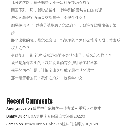
几分钟的路，孩子喊热，不坐出租车能怎么办？
回国不到一周，就吵起架来 – 我学到的爱与自由的功课
怎么过暑假的方向盘交给孩子，会发生什么？
如果你问 AI：“我孩子被欺负了怎么办？”，也许你已经输在了第一
步
那个没收的碗，是怎么变成一场战争的？为什么培养习惯，常变成
权力之争？
身份复利：那个说“我永远都学不会”的孩子，后来怎么样了？
成长是如何发生的？我和女儿的两次演讲给了我答案
孩子的两个问题，让旧金山之行成了最生动的课堂
那一扇开着的门：我们在海外，这样学中文
Recent Comments
Anonymous
on
破局中年危机的一种尝试 – 重写人生剧本
Danny Du
on
BOA信用卡介绍及自动还款2022版
James
on
Jersey City & Hoboken姐妹们推荐的OB/GYN