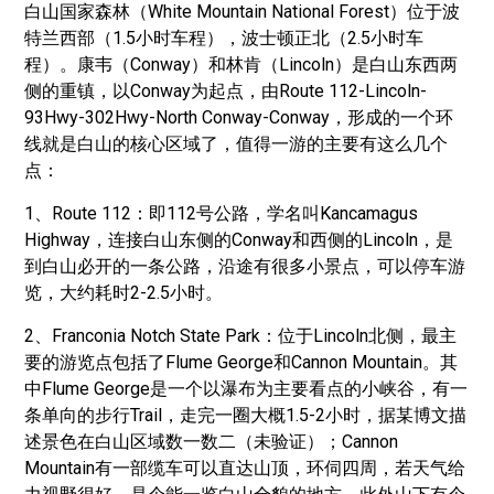
白山国家森林（White Mountain National Forest）位于波
特兰西部（1.5小时车程），波士顿正北（2.5小时车
程）。康韦（Conway）和林肯（Lincoln）是白山东西两
侧的重镇，以Conway为起点，由Route 112-Lincoln-
93Hwy-302Hwy-North Conway-Conway，形成的一个环
线就是白山的核心区域了，值得一游的主要有这么几个
点：
1、Route 112：即112号公路，学名叫Kancamagus
Highway，连接白山东侧的Conway和西侧的Lincoln，是
到白山必开的一条公路，沿途有很多小景点，可以停车游
览，大约耗时2-2.5小时。
2、Franconia Notch State Park：位于Lincoln北侧，最主
要的游览点包括了Flume George和Cannon Mountain。其
中Flume George是一个以瀑布为主要看点的小峡谷，有一
条单向的步行Trail，走完一圈大概1.5-2小时，据某博文描
述景色在白山区域数一数二（未验证）；Cannon
Mountain有一部缆车可以直达山顶，环伺四周，若天气给