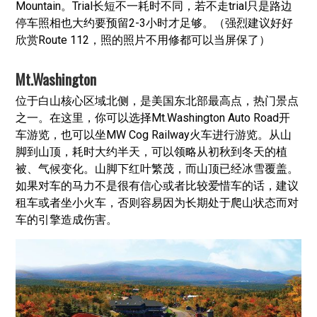
Mountain。Trial长短不一耗时不同，若不走trial只是路边
停车照相也大约要预留2-3小时才足够。（强烈建议好好
欣赏Route 112，照的照片不用修都可以当屏保了）
Mt.Washington
位于白山核心区域北侧，是美国东北部最高点，热门景点
之一。在这里，你可以选择Mt.Washington Auto Road开
车游览，也可以坐MW Cog Railway火车进行游览。从山
脚到山顶，耗时大约半天，可以领略从初秋到冬天的植
被、气候变化。山脚下红叶繁茂，而山顶已经冰雪覆盖。
如果对车的马力不是很有信心或者比较爱惜车的话，建议
租车或者坐小火车，否则容易因为长期处于爬山状态而对
车的引擎造成伤害。