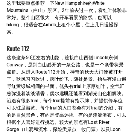
这里我要重点推荐一下New Hampshire的White
Mountains（白山）景区。2年前去过一次，看红叶体验非
常好。整个山区很大，有开车看景的路线，也可以
hiking，很适合在Airbnb上租个小屋，住上几日慢慢探
索。
Route 112
这条这条50迈左右的山路，连接白山西侧Lincoln东侧
Conway，是到白山必开的一条公路，也是一个条带状景
点群。从进入Route112开始，神奇的秋天大门便被打开
了，秋风习习吹过，落叶纷飞，随处是景。抬头有漫山遍
野红黄绿城相间的书面，低头有trial上厚厚红叶，空气汇
总弥漫着淡淡清香，偶尔远眺还能看到湖光山色相辉映。
沿途有很多trial，每个trial提前有指示牌，并提供停车位
可以驻足游览。每个trial的入口都会有对trial的介绍，有
的是自然景色，有的是登高远眺，有的是溪流瀑布，可以
根据个人喜好进行挑选。较大的景点有Lost River
Gorge（山洞和流水，探险类景点，收门票）以及Loon