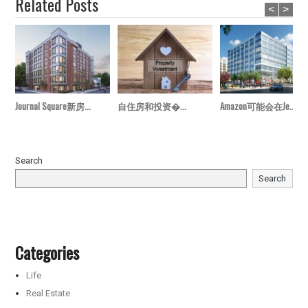
Related Posts
<
>
Journal Square新房...
自住房和投资�...
Amazon可能会在Je...
Search
Search
Categories
Life
Real Estate