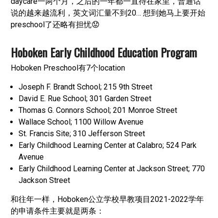
daycare一两个月，之后的一年都一直待在家里，普通话
说的越来越流利，英文词汇量不到20… 想到她马上要开始
preschool了还略有担忧😟
Hoboken Early Childhood Education Program
Hoboken Preschool有7个location
Joseph F. Brandt School; 215 9th Street
David E. Rue School; 301 Garden Street
Thomas G. Connors School; 201 Monroe Street
Wallace School; 1100 Willow Avenue
St. Francis Site; 310 Jefferson Street
Early Childhood Learning Center at Calabro; 524 Park
Avenue
Early Childhood Learning Center at Jackson Street; 770
Jackson Street
和往年一样，Hoboken公立学校早教项目2021-2022学年
的申请条件主要就是两条：