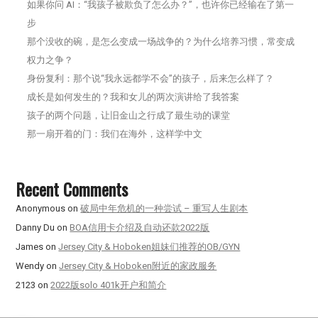
如果你问 AI：“我孩子被欺负了怎么办？”，也许你已经输在了第一
步
那个没收的碗，是怎么变成一场战争的？为什么培养习惯，常变成
权力之争？
身份复利：那个说“我永远都学不会”的孩子，后来怎么样了？
成长是如何发生的？我和女儿的两次演讲给了我答案
孩子的两个问题，让旧金山之行成了最生动的课堂
那一扇开着的门：我们在海外，这样学中文
Recent Comments
Anonymous
on
破局中年危机的一种尝试 – 重写人生剧本
Danny Du
on
BOA信用卡介绍及自动还款2022版
James
on
Jersey City & Hoboken姐妹们推荐的OB/GYN
Wendy
on
Jersey City & Hoboken附近的家政服务
2123
on
2022版solo 401k开户和简介