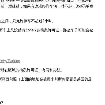
的每条道路的任何一侧每周都有两个2小时的扫街窗口，在这段时
前一后经过，如果有违规停靠车辆，对不起，$50罚单奉
点之间，只允许停车不超过2小时。
车上又没贴有Zone 2的街趴许可证，那么车子可能会被
afety/Parking
要申请所在区域的街趴许可证，有两种办法。
办理，需要带新泽西驾照（上面的地址会被用来判断你是否是某区的居
07