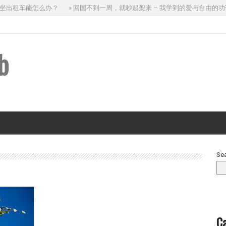
出租车能怎么办？
» 回国不到一周，就吵起架来 – 我学到的爱与自由的功课
b
Se
Ca