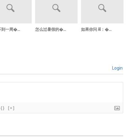
到一周�...
怎么过暑假的�...
如果你问 AI：�...
那个没
Login
{}
[+]