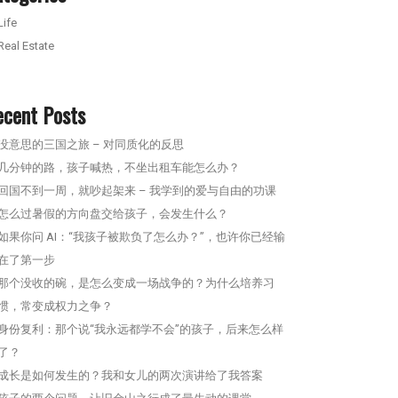
Life
Real Estate
ecent Posts
没意思的三国之旅 – 对同质化的反思
几分钟的路，孩子喊热，不坐出租车能怎么办？
回国不到一周，就吵起架来 – 我学到的爱与自由的功课
怎么过暑假的方向盘交给孩子，会发生什么？
如果你问 AI：“我孩子被欺负了怎么办？”，也许你已经输
在了第一步
那个没收的碗，是怎么变成一场战争的？为什么培养习
惯，常变成权力之争？
身份复利：那个说“我永远都学不会”的孩子，后来怎么样
了？
成长是如何发生的？我和女儿的两次演讲给了我答案