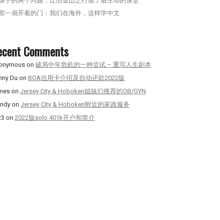
孩子的两个问题，让旧金山之行成了最生动的课堂
那一扇开着的门：我们在海外，这样学中文
ecent Comments
onymous
on
破局中年危机的一种尝试 – 重写人生剧本
nny Du
on
BOA信用卡介绍及自动还款2022版
mes
on
Jersey City & Hoboken姐妹们推荐的OB/GYN
ndy
on
Jersey City & Hoboken附近的家政服务
23
on
2022版solo 401k开户和简介