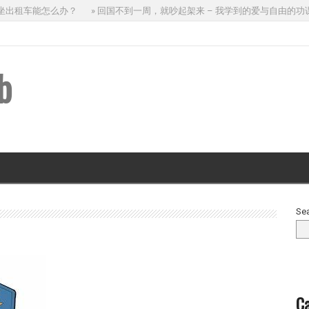
坐出租车能怎么办？
» 回国不到一周，就吵起架来 – 我学到的爱与自由的功课
b
Se
Ca