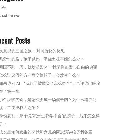
Life
Real Estate
ecent Posts
没意思的三国之旅 – 对同质化的反思
几分钟的路，孩子喊热，不坐出租车能怎么办？
回国不到一周，就吵起架来 – 我学到的爱与自由的功课
怎么过暑假的方向盘交给孩子，会发生什么？
如果你问 AI：“我孩子被欺负了怎么办？”，也许你已经输
在了第一步
那个没收的碗，是怎么变成一场战争的？为什么培养习
惯，常变成权力之争？
身份复利：那个说“我永远都学不会”的孩子，后来怎么样
了？
成长是如何发生的？我和女儿的两次演讲给了我答案