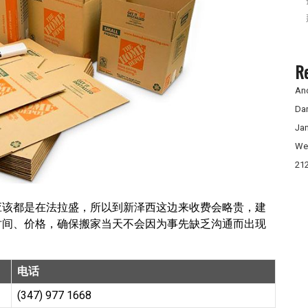
R
An
Da
Ja
We
21
应该都是在法拉盛，所以到新泽西这边来收费会略贵，建
时间、价格，确保搬家当天不会因为事先缺乏沟通而出现
电话
(347) 977 1668