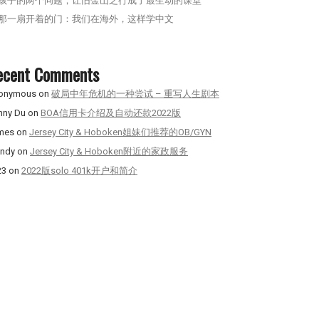
孩子的两个问题，让旧金山之行成了最生动的课堂
那一扇开着的门：我们在海外，这样学中文
ecent Comments
onymous
on
破局中年危机的一种尝试 – 重写人生剧本
nny Du
on
BOA信用卡介绍及自动还款2022版
mes
on
Jersey City & Hoboken姐妹们推荐的OB/GYN
ndy
on
Jersey City & Hoboken附近的家政服务
23
on
2022版solo 401k开户和简介