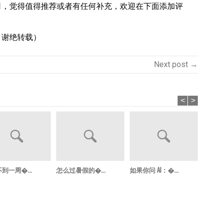
司，觉得值得推荐或者有任何补充，欢迎在下面添加评
，谢绝转载）
Next post →
<
>
到一周�...
怎么过暑假的�...
如果你问 AI：�...
那个没