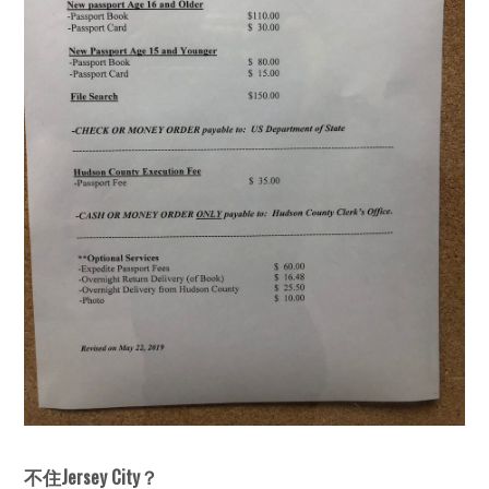
不住Jersey City？