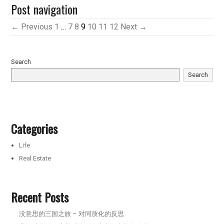
Post navigation
← Previous
1
…
7
8
9
10
11
12
Next →
Search
Search
Categories
Life
Real Estate
Recent Posts
没意思的三国之旅 – 对同质化的反思