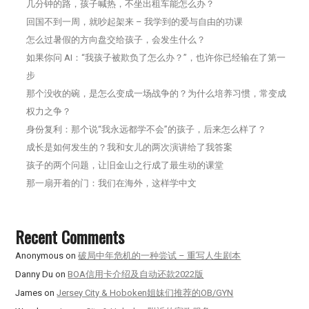
几分钟的路，孩子喊热，不坐出租车能怎么办？
回国不到一周，就吵起架来 – 我学到的爱与自由的功课
怎么过暑假的方向盘交给孩子，会发生什么？
如果你问 AI：“我孩子被欺负了怎么办？”，也许你已经输在了第一
步
那个没收的碗，是怎么变成一场战争的？为什么培养习惯，常变成
权力之争？
身份复利：那个说“我永远都学不会”的孩子，后来怎么样了？
成长是如何发生的？我和女儿的两次演讲给了我答案
孩子的两个问题，让旧金山之行成了最生动的课堂
那一扇开着的门：我们在海外，这样学中文
Recent Comments
Anonymous
on
破局中年危机的一种尝试 – 重写人生剧本
Danny Du
on
BOA信用卡介绍及自动还款2022版
James
on
Jersey City & Hoboken姐妹们推荐的OB/GYN