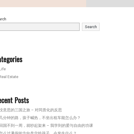
arch
Search
tegories
Life
Real Estate
ecent Posts
没意思的三国之旅 – 对同质化的反思
几分钟的路，孩子喊热，不坐出租车能怎么办？
回国不到一周，就吵起架来 – 我学到的爱与自由的功课
怎么过暑假的方向盘交给孩子，会发生什么？