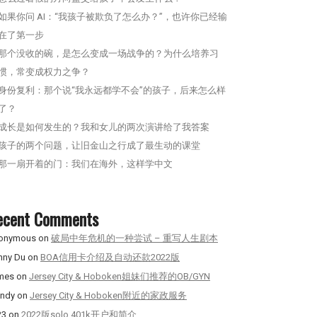
如果你问 AI：“我孩子被欺负了怎么办？”，也许你已经输
在了第一步
那个没收的碗，是怎么变成一场战争的？为什么培养习
惯，常变成权力之争？
身份复利：那个说“我永远都学不会”的孩子，后来怎么样
了？
成长是如何发生的？我和女儿的两次演讲给了我答案
孩子的两个问题，让旧金山之行成了最生动的课堂
那一扇开着的门：我们在海外，这样学中文
ecent Comments
onymous
on
破局中年危机的一种尝试 – 重写人生剧本
nny Du
on
BOA信用卡介绍及自动还款2022版
mes
on
Jersey City & Hoboken姐妹们推荐的OB/GYN
ndy
on
Jersey City & Hoboken附近的家政服务
23
on
2022版solo 401k开户和简介