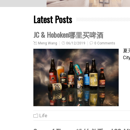
Latest Posts
JC & Hoboken哪里买啤酒
Meng Wang
06/12/2019
0 Comments
夏
Ci
Life