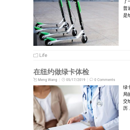
了
普
是
Life
在纽约做绿卡体检
Meng Wang
05/17/2019
0 Comments
绿
局
交
历