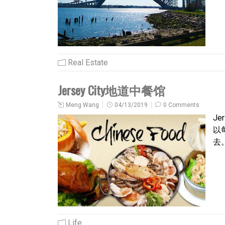
Real Estate
Jersey City地道中餐馆
Meng Wang
04/13/2019
0 Comments
Je
以
去
Life