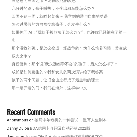
没意思的三国之旅 – 对同质化的反思
几分钟的路，孩子喊热，不坐出租车能怎么办？
回国不到一周，就吵起架来 – 我学到的爱与自由的功课
怎么过暑假的方向盘交给孩子，会发生什么？
如果你问 AI：“我孩子被欺负了怎么办？”，也许你已经输在了第一
步
那个没收的碗，是怎么变成一场战争的？为什么培养习惯，常变成
权力之争？
身份复利：那个说“我永远都学不会”的孩子，后来怎么样了？
成长是如何发生的？我和女儿的两次演讲给了我答案
孩子的两个问题，让旧金山之行成了最生动的课堂
那一扇开着的门：我们在海外，这样学中文
Recent Comments
Anonymous
on
破局中年危机的一种尝试 – 重写人生剧本
Danny Du
on
BOA信用卡介绍及自动还款2022版
James
on
Jersey City & Hoboken姐妹们推荐的OB/GYN