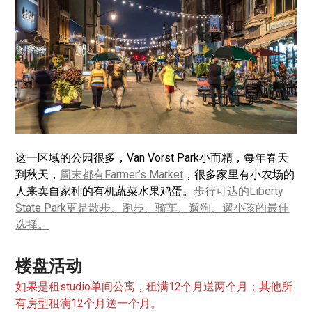
这一区域的公园很多，Van Vorst Park小而精，每年春天
到秋天，
周末都有Farmer’s Market
，很多家里有小农场的
人来卖自家种的有机蔬菜水果鸡蛋。
步行可达的Liberty
State Park更是散步、跑步、骑车、遛狗、遛小孩的最佳
选择。
楼盘活动
如果是租studio单间公寓，租满12个月送两个月；其他所
有房型租满12个月送一个月。